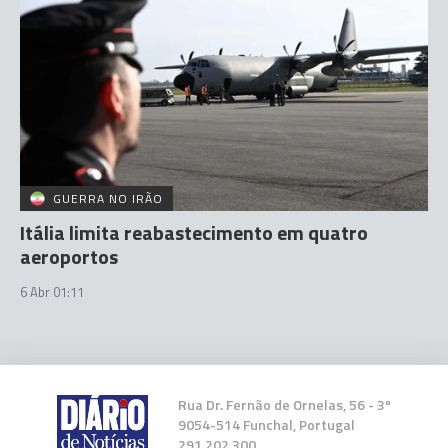
GUERRA NO IRÃO
Itália limita reabastecimento em quatro
aeroportos
6 Abr 01:11
Rua Dr. Fernão de Ornelas, 56 - 3º
9054-514 Funchal, Portugal
291 202 300