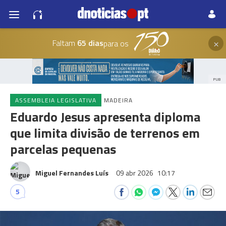
×
Faltam
65 dias
para os
PUB
ASSEMBLEIA LEGISLATIVA
MADEIRA
Eduardo Jesus apresenta diploma
que limita divisão de terrenos em
parcelas pequenas
Miguel Fernandes Luís
09 abr 2026
10:17
5