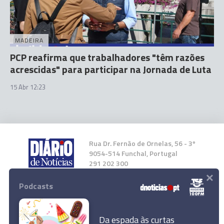
MADEIRA
PCP reafirma que trabalhadores "têm razões
acrescidas" para participar na Jornada de Luta
15 Abr 12:23
Rua Dr. Fernão de Ornelas, 56 - 3º
9054-514 Funchal, Portugal
291 202 300
×
Podcasts
Instale a nossa App
Da espada às curtas