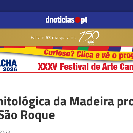
Faltam
63 dias
para os
nitológica da Madeira p
 São Roque
22:23