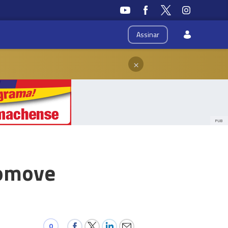
Assinar
×
PUB
romove
0