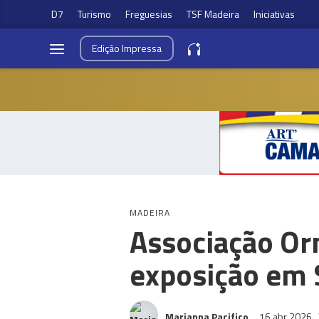
D7
Turismo
Freguesias
TSF Madeira
Iniciativas
Edição
Impressa
MADEIRA
Associação Or
exposição em
Marianna Pacifico
16 abr 2026