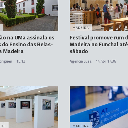
A
MADEIRA
ão na UMa assinala os
Festival promove rum 
 do Ensino das Belas-
Madeira no Funchal até
a Madeira
sábado
drigues
15:12
Agência Lusa
14 Abr 17:38
DOS
MADEIRA