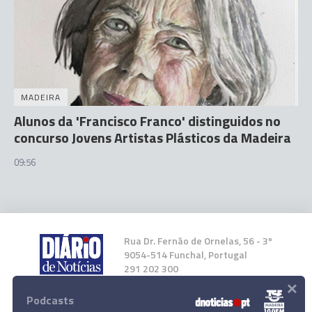
MADEIRA
Alunos da 'Francisco Franco' distinguidos no
concurso Jovens Artistas Plásticos da Madeira
09:56
Rua Dr. Fernão de Ornelas, 56 - 3º
9054-514 Funchal, Portugal
291 202 300
×
Podcasts
Instale a nossa App