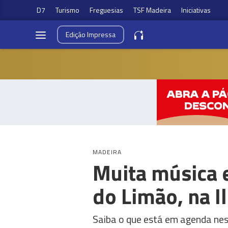
D7
Turismo
Freguesias
TSF Madeira
Iniciativas
Edição
Impressa
MADEIRA
Muita música e
do Limão, na I
Saiba o que está em agenda neste