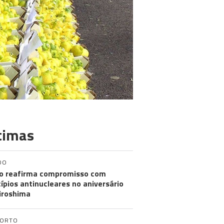
timas
DO
o reafirma compromisso com
cípios antinucleares no aniversário
iroshima
PORTO