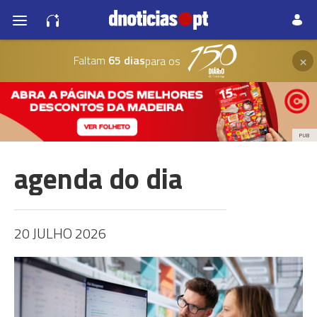
×
Faltam
65 dias
para os
PUB
agenda do dia
20 JULHO 2026