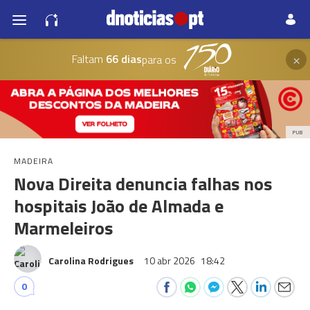
×
Faltam
66 dias
para os
PUB
MADEIRA
Nova Direita denuncia falhas nos
hospitais João de Almada e
Marmeleiros
Carolina Rodrigues
10 abr 2026
18:42
0