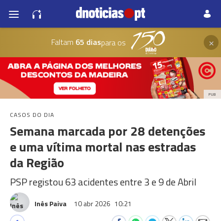
×
Faltam
65 dias
para os
PUB
CASOS DO DIA
Semana marcada por 28 detenções
e uma vítima mortal nas estradas
da Região
PSP registou 63 acidentes entre 3 e 9 de Abril
Inês Paiva
10 abr 2026
10:21