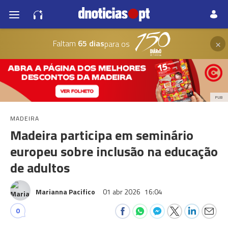
×
Faltam
65 dias
para os
PUB
MADEIRA
Madeira participa em seminário
europeu sobre inclusão na educação
de adultos
Marianna Pacifico
01 abr 2026
16:04
0