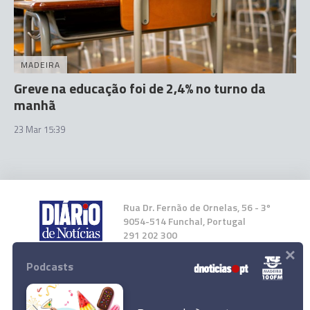
MADEIRA
Greve na educação foi de 2,4% no turno da
manhã
23 Mar 15:39
Rua Dr. Fernão de Ornelas, 56 - 3º
9054-514 Funchal, Portugal
291 202 300
×
Podcasts
Instale a nossa App