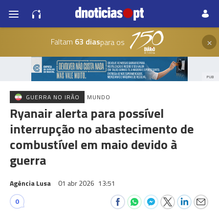
×
Faltam
63 dias
para os
PUB
GUERRA NO IRÃO
MUNDO
Ryanair alerta para possível
interrupção no abastecimento de
combustível em maio devido à
guerra
Agência Lusa
01 abr 2026
13:51
0