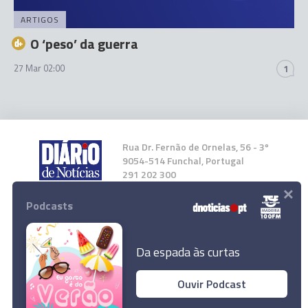
ARTIGOS
O ‘peso’ da guerra
27 Mar 02:00
1
Rua Dr. Fernão de Ornelas, 56 - 3º
9054-514 Funchal, Portugal
291 202 300
×
Podcasts
Instale a nossa App
Da espada às curtas
Ouvir Podcast
© 2026 Empresa Diário de Notícias, Lda.