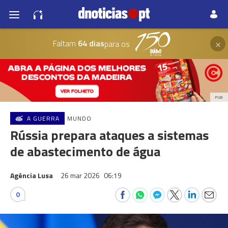
×
Faltam
64 dias
para os
PUB
A GUERRA
MUNDO
Rússia prepara ataques a sistemas
de abastecimento de água
Agência Lusa
26 mar 2026
06:19
0