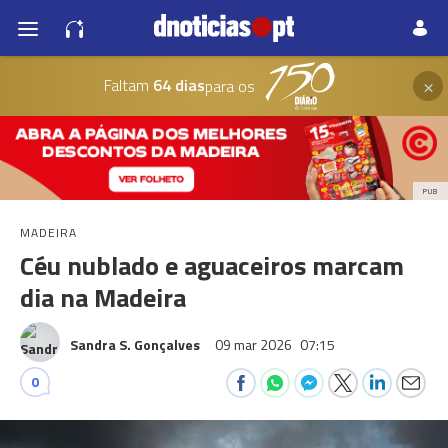
×
Faltam
64 dias
para os
PUB
MADEIRA
Céu nublado e aguaceiros marcam
dia na Madeira
Sandra S. Gonçalves
09 mar 2026
07:15
0