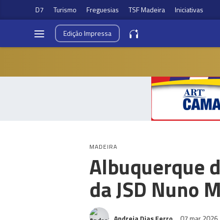
D7
Turismo
Freguesias
TSF Madeira
Iniciativas
Edição
Impressa
MADEIRA
Albuquerque d
da JSD Nuno M
Andreia Dias Ferro
07 mar 2026