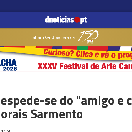
Faltam
64 dias
para os
espede-se do "amigo e 
orais Sarmento
14:48