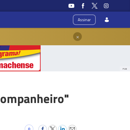
Assinar
×
PUB
companheiro"
0