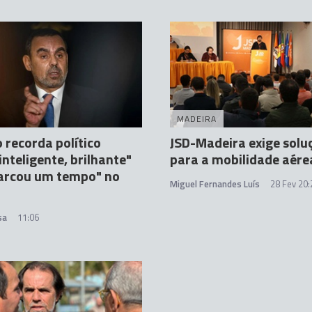
MADEIRA
 recorda político
JSD-Madeira exige solu
inteligente, brilhante"
para a mobilidade aére
arcou um tempo" no
Miguel Fernandes Luís
28 Fev 20:
sa
11:06