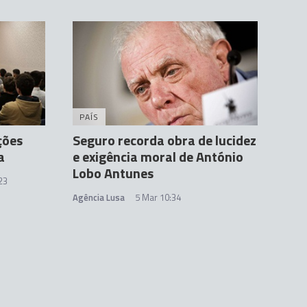
PAÍS
ções
Seguro recorda obra de lucidez
a
e exigência moral de António
Lobo Antunes
23
Agência Lusa
5 Mar 10:34