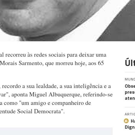
l recorreu às redes sociais para deixar uma
Úl
orais Sarmento, que morreu hoje, aos 65
MUN
ecordo a sua lealdade, a sua inteligência e a
Obse
pres
ar", aponta Miguel Albuquerque, referindo-se
aten
cia como "um amigo e companheiro de
entude Social Democrata".
ARTI
H
Dign