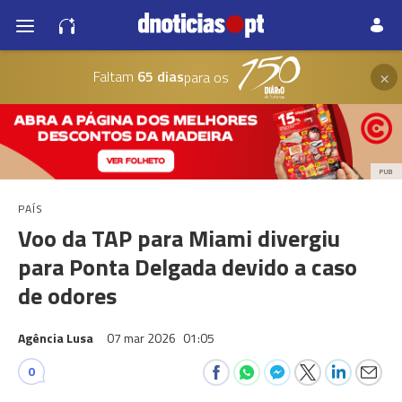
×
Faltam
65 dias
para os
PUB
PAÍS
Voo da TAP para Miami divergiu
para Ponta Delgada devido a caso
de odores
Agência Lusa
07 mar 2026
01:05
0