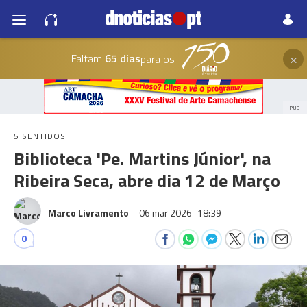
×
Faltam
65 dias
para os
PUB
5 SENTIDOS
Biblioteca 'Pe. Martins Júnior', na
Ribeira Seca, abre dia 12 de Março
Marco Livramento
06 mar 2026
18:39
0