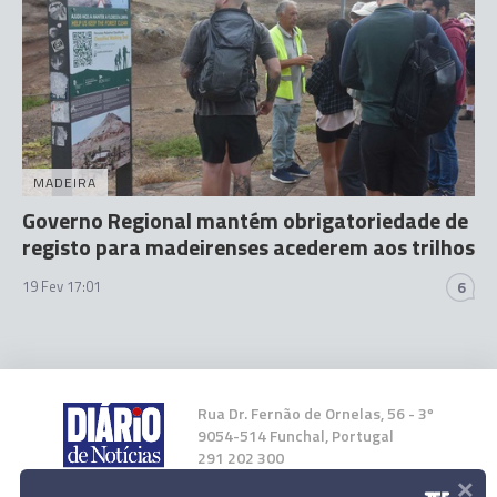
MADEIRA
Governo Regional mantém obrigatoriedade de
registo para madeirenses acederem aos trilhos
19 Fev 17:01
6
Rua Dr. Fernão de Ornelas, 56 - 3º
9054-514 Funchal, Portugal
291 202 300
×