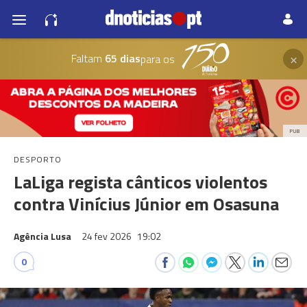
×
Faltam
65 dias
para os
PUB
DESPORTO
LaLiga regista cânticos violentos
contra Vinícius Júnior em Osasuna
Agência Lusa
24 fev 2026
19:02
0