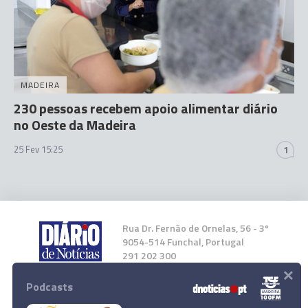
MADEIRA
230 pessoas recebem apoio alimentar diário
no Oeste da Madeira
25 Fev 15:25
1
Rua Dr. Fernão de Ornelas, 56 - 3º
9054-514 Funchal, Portugal
291 202 300
×
Podcasts
Instale a nossa App