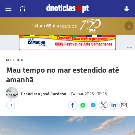
×
Faltam
65 dias
para os
PUB
MADEIRA
Mau tempo no mar estendido até
amanhã
Francisco José Cardoso
04 mar 2026
08:25
0