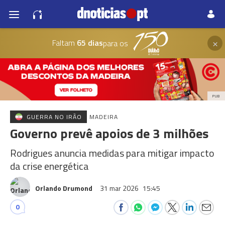
×
Faltam
65 dias
para os
PUB
GUERRA NO IRÃO
MADEIRA
Governo prevê apoios de 3 milhões
Rodrigues anuncia medidas para mitigar impacto
da crise energética
Orlando Drumond
31 mar 2026
15:45
0