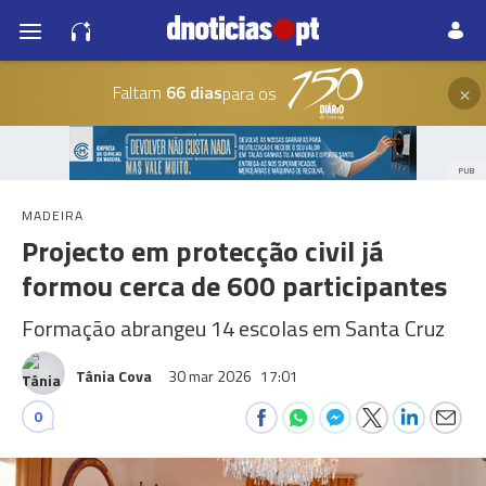
×
Faltam
66 dias
para os
PUB
MADEIRA
Projecto em protecção civil já
formou cerca de 600 participantes
Formação abrangeu 14 escolas em Santa Cruz
Tânia Cova
30 mar 2026
17:01
0