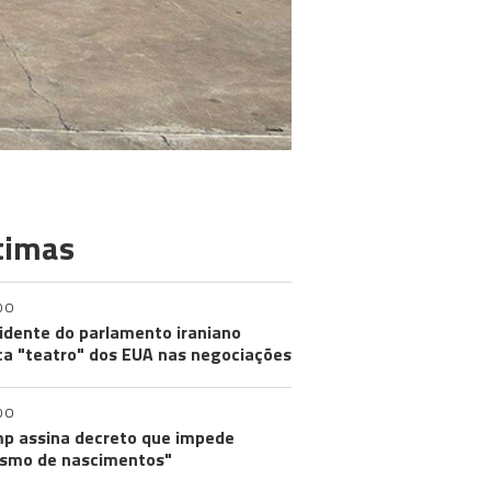
timas
DO
idente do parlamento iraniano
ica "teatro" dos EUA nas negociações
DO
p assina decreto que impede
ismo de nascimentos"