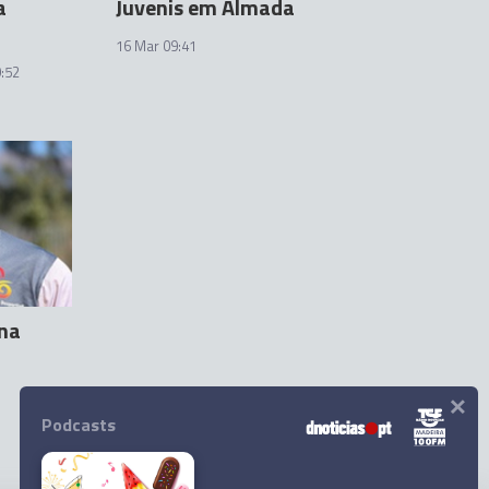
a
Juvenis em Almada
16 Mar 09:41
:52
 na
×
Podcasts