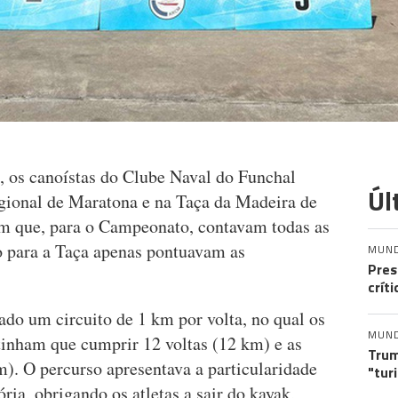
 os canoístas do Clube Naval do Funchal
Úl
ional de Maratona e na Taça da Madeira de
m que, para o Campeonato, contavam todas as
 para a Taça apenas pontuavam as
MUN
Pres
crít
ado um circuito de 1 km por volta, no qual os
MUN
tinham que cumprir 12 voltas (12 km) e as
Trum
km). O percurso apresentava a particularidade
"tur
ria, obrigando os atletas a sair do kayak,