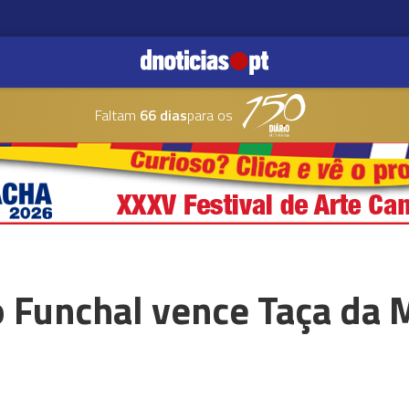
Faltam
66 dias
para os
o Funchal vence Taça da 