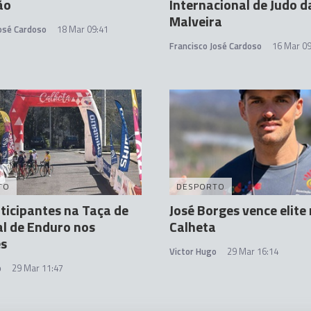
ão
Internacional de Judo d
Malveira
José Cardoso
18 Mar 09:41
Francisco José Cardoso
16 Mar 09
TO
DESPORTO
ticipantes na Taça de
José Borges vence elite
l de Enduro nos
Calheta
es
Victor Hugo
29 Mar 16:14
o
29 Mar 11:47