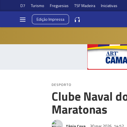
D7
Turismo
Freguesias
TSF Madeira
Iniciativas
Edição
Impressa
DESPORTO
Clube Naval d
Maratonas
Tânia Cova
30 mar 2026
14:52