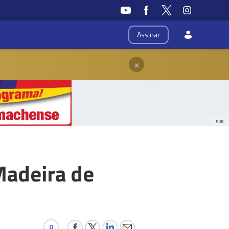
Assinar
×
PUB
Madeira de
0