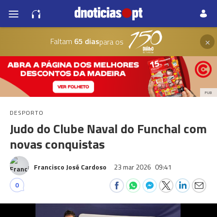
×
Faltam
65 dias
para os
PUB
DESPORTO
Judo do Clube Naval do Funchal com
novas conquistas
Francisco José Cardoso
23 mar 2026
09:41
0