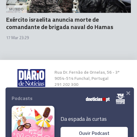
MUNDO
Exército israelita anuncia morte de
comandante de brigada naval do Hamas
17 Mar 23:29
Rua Dr. Fernão de Ornelas, 56 - 3º
9054-514 Funchal, Portugal
291 202 300
×
Podcasts
Instale a nossa App
Da espada às curtas
Ouvir Podcast
Clube Naval do Funchal em evidência no