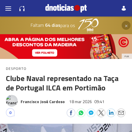
×
Faltam
64 dias
para os
PUB
DESPORTO
Clube Naval representado na Taça
de Portugal ILCA em Portimão
Francisco José Cardoso
18 mar 2026
09:41
0