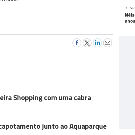
DES
Néls
ano
ira Shopping com uma cabra
 capotamento junto ao Aquaparque