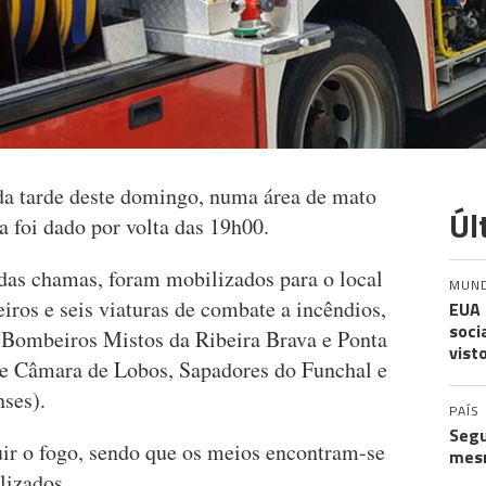
 da tarde deste domingo, numa área de mato
Úl
a foi dado por volta das 19h00.
 das chamas, foram mobilizados para o local
MUN
ros e seis viaturas de combate a incêndios,
EUA 
soci
(Bombeiros Mistos da Ribeira Brava e Ponta
vist
de Câmara de Lobos, Sapadores do Funchal e
ses).
PAÍS
Segu
uir o fogo, sendo que os meios encontram-se
mes
lizados.