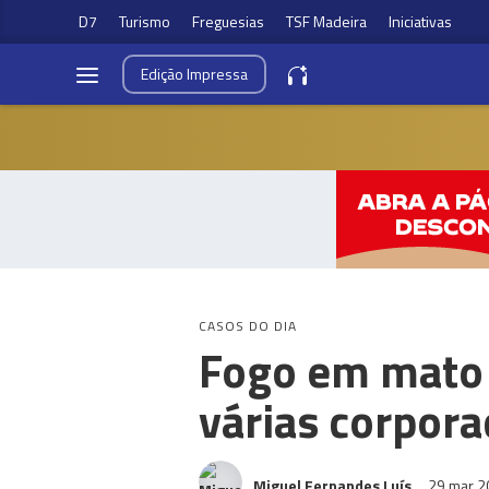
D7
Turismo
Freguesias
TSF Madeira
Iniciativas
Edição
Impressa
CASOS DO DIA
Fogo em mato 
várias corpor
Miguel Fernandes Luís
29 mar 