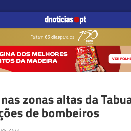
Faltam
66 dias
para os
nas zonas altas da Tabu
ações de bombeiros
2026
22:33