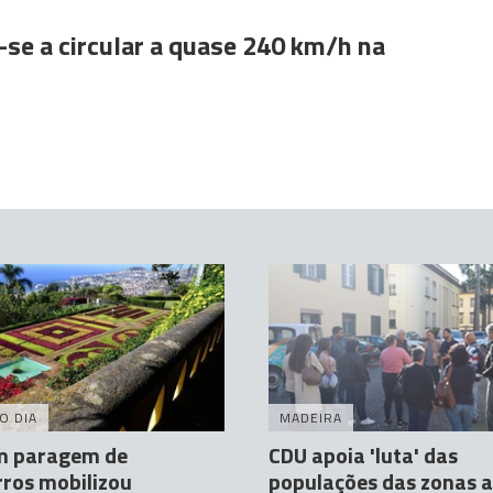
se a circular a quase 240 km/h na
O DIA
MADEIRA
m paragem de
CDU apoia 'luta' das
ros mobilizou
populações das zonas a