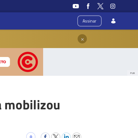
Assinar
×
PUB
a mobilizou
0