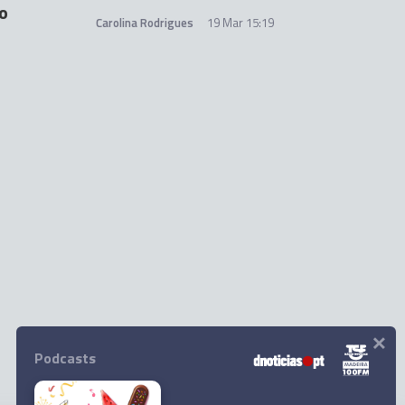
o
Carolina Rodrigues
19 Mar 15:19
×
Podcasts