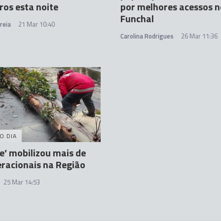
os esta noite
por melhores acessos n
Funchal
reia
21 Mar 10:40
Carolina Rodrigues
26 Mar 11:36
O DIA
e’ mobilizou mais de
racionais na Região
25 Mar 14:53