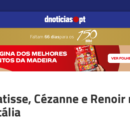
Faltam
66 dias
para os
atisse, Cézanne e Renoir
ália