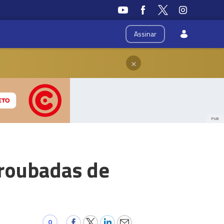
Assinar
×
PUB
 roubadas de
0