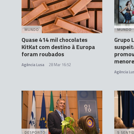
MUNDO
MUNDO
Quase 414 mil chocolates
Grupo L
KitKat com destino à Europa
suspeit
foram roubados
promove
menore
Agência Lusa
28 Mar 16:52
Agência Lu
DESPORTO
5 SENTI