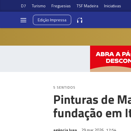
D7
Turismo
Freguesias
TSF Madeira
Iniciativas
Edição
Impressa
5 SENTIDOS
Pinturas de M
fundação em It
agência lusa
29 mar 2026
17:54