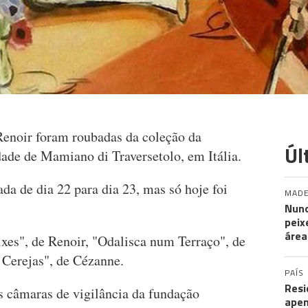
Renoir foram roubadas da coleção da
Úl
de de Mamiano di Traversetolo, em Itália.
a de dia 22 para dia 23, mas só hoje foi
MADE
Nuno
peix
área
xes", de Renoir, "Odalisca num Terraço", de
Cerejas", de Cézanne.
PAÍS
Resi
s câmaras de vigilância da fundação
apen