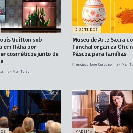
5 SENTIDOS
ouis Vuitton sob
Museu de Arte Sacra do
a em Itália por
Funchal organiza Ofici
r cosméticos junto de
Páscoa para famílias
s
Francisco José Cardoso
27 Mar 10
sa
27 Mar 10:26
DOS
MADEIRA