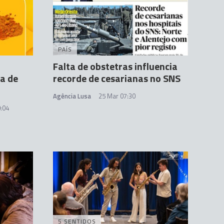
PAÍS
Falta de obstetras influencia
na de
recorde de cesarianas no SNS
Agência Lusa
25 Mar 07:30
:04
5 SENTIDOS