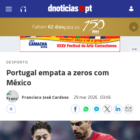
×
Faltam
62 dias
para os
PUB
DESPORTO
Portugal empata a zeros com
México
Francisco José Cardoso
29 mar 2026
03:56
0