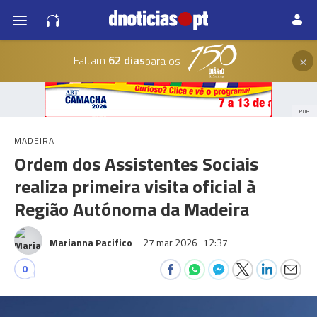
×
Faltam
62 dias
para os
PUB
MADEIRA
Ordem dos Assistentes Sociais
realiza primeira visita oficial à
Região Autónoma da Madeira
Marianna Pacifico
27 mar 2026
12:37
0