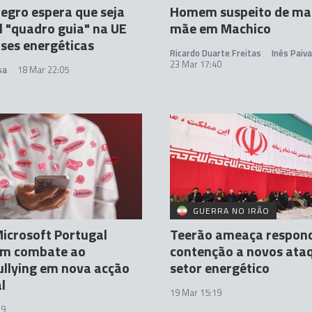
gro espera que seja
Homem suspeito de ma
l "quadro guia" na UE
mãe em Machico
ises energéticas
Ricardo Duarte Freitas
Inês Paiva
23 Mar 17:40
sa
18 Mar 22:05
GUERRA NO IRÃO
icrosoft Portugal
Teerão ameaça respon
am combate ao
contenção a novos ata
llying em nova acção
setor energético
l
19 Mar 15:19
39