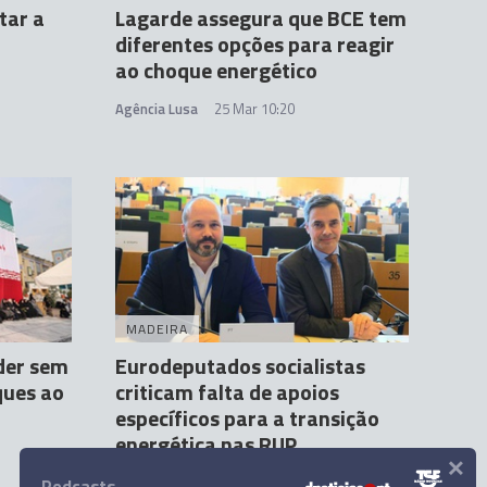
tar a
Lagarde assegura que BCE tem
diferentes opções para reagir
ao choque energético
Agência Lusa
25 Mar 10:20
MADEIRA
der sem
Eurodeputados socialistas
ques ao
criticam falta de apoios
específicos para a transição
energética nas RUP
×
Andreia Dias Ferro
23 Mar 12:52
Podcasts