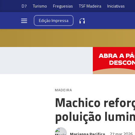
D7
Turismo
Freguesias
TSF Madeira
Iniciativas
Edição
Impressa
MADEIRA
Machico reforç
poluição lumi
Marianna Pacifico
27 mar 2026