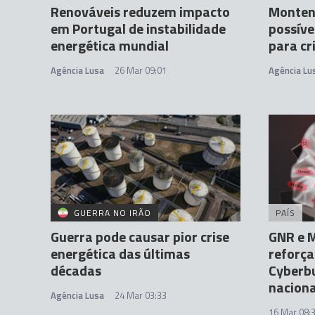
Renováveis reduzem impacto
Montene
em Portugal de instabilidade
possíve
energética mundial
para cr
Agência Lusa
26 Mar 09:01
Agência Lu
GUERRA NO IRÃO
PAÍS
Guerra pode causar pior crise
GNR e M
energética das últimas
reforç
décadas
Cyberbu
naciona
Agência Lusa
24 Mar 03:33
16 Mar 08: