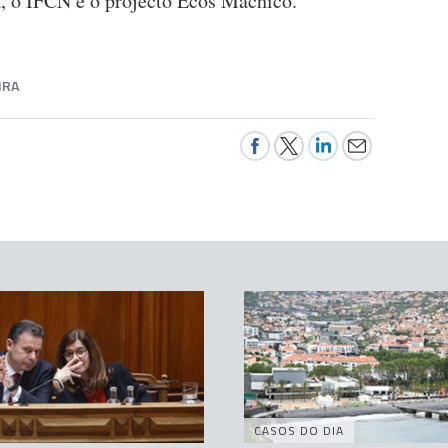
 o IFCN e o projecto Ecos Machico.
IRA
CASOS DO DIA