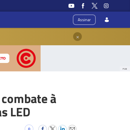
Assinar
×
PUB
e combate à
as LED
0