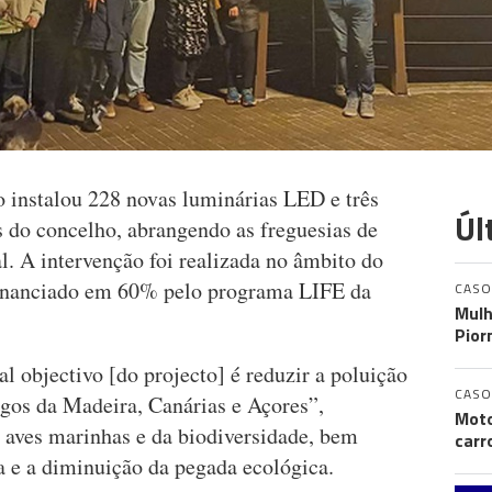
instalou 228 novas luminárias LED e três
Úl
s do concelho, abrangendo as freguesias de
. A intervenção foi realizada no âmbito do
financiado em 60% pelo programa LIFE da
CASO
Mulh
Pior
l objectivo [do projecto] é reduzir a poluição
CASO
agos da Madeira, Canárias e Açores”,
Moto
e aves marinhas e da biodiversidade, bem
carr
a e a diminuição da pegada ecológica.