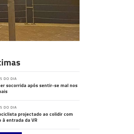
timas
S DO DIA
er socorrida após sentir-se mal nos
nais
S DO DIA
ciclista projectado ao colidir com
o à entrada da VR