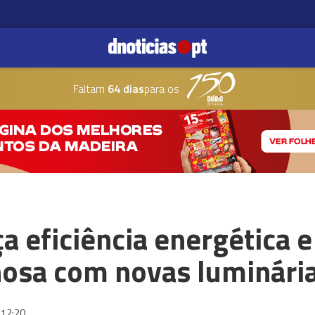
Faltam
64 dias
para os
a eficiência energética 
nosa com novas luminári
12:20