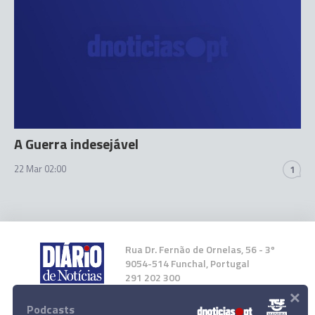
A Guerra indesejável
22 Mar 02:00
1
Rua Dr. Fernão de Ornelas, 56 - 3º
9054-514 Funchal, Portugal
291 202 300
×
Podcasts
Instale a nossa App