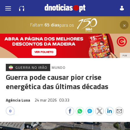
×
Faltam
65 dias
para os
PUB
GUERRA NO IRÃO
MUNDO
Guerra pode causar pior crise
energética das últimas décadas
Agência Lusa
24 mar 2026
03:33
0