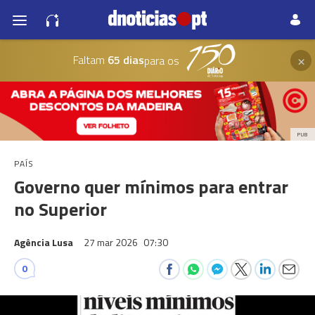
×
Faltam
65 dias
para os
PUB
PAÍS
Governo quer mínimos para entrar
no Superior
Agência Lusa
27 mar 2026
07:30
0