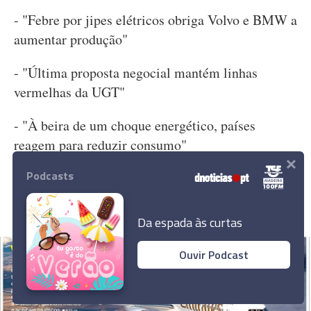
- "Febre por jipes elétricos obriga Volvo e BMW a
aumentar produção"
- "Última proposta negocial mantém linhas
vermelhas da UGT"
- "À beira de um choque energético, países
reagem para reduzir consumo"
×
Podcasts
- "MBA portugueses estão cada vez mais
internacionais. É uma aposta ganha"
Da espada às curtas
Ouvir Podcast