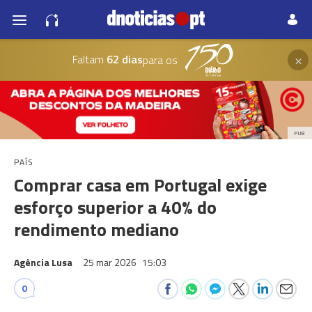
×
Faltam
62 dias
para os
PUB
PAÍS
Comprar casa em Portugal exige
esforço superior a 40% do
rendimento mediano
Agência Lusa
25 mar 2026
15:03
0