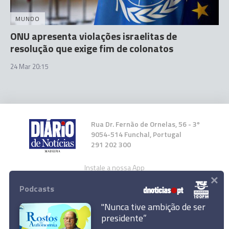
MUNDO
ONU apresenta violações israelitas de
resolução que exige fim de colonatos
24 Mar 20:15
Rua Dr. Fernão de Ornelas, 56 - 3º
9054-514 Funchal, Portugal
291 202 300
Instale a nossa App
×
Podcasts
"Nunca tive ambição de ser
presidente”