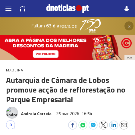
×
Faltam
63 dias
para os
PUB
MADEIRA
Autarquia de Câmara de Lobos
promove acção de reflorestação no
Parque Empresarial
Andreia Correia
25 mar 2026
16:54
0