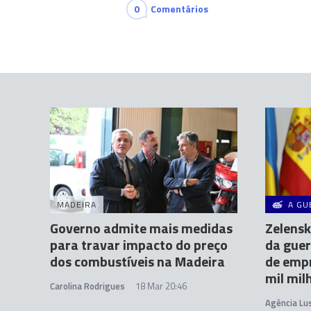
0
Comentários
MADEIRA
A GU
Governo admite mais medidas
Zelensk
para travar impacto do preço
da guer
dos combustíveis na Madeira
de emp
mil mil
Carolina Rodrigues
18 Mar 20:46
Agência Lu