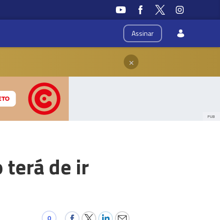
Assinar
×
PUB
 terá de ir
0