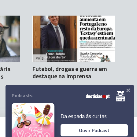
PAÍS
Futebol, drogas e guerra em
ária
destaque na imprensa
os
×
Agência Lusa
18 Mar 07:30
Podcasts
Da espada às curtas
Ouvir Podcast