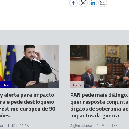
ERRA
PAÍS
y alerta para impacto
PAN pede mais diálogo,
ra e pede desbloqueio
quer resposta conjunta
réstimo europeu de 90
órgãos de soberania ao
hões
impactos da guerra
sa
18 Mar 14:46
Agência Lusa
19 Mar 13:44