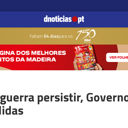
Faltam
64 dias
para os
guerra persistir, Governo
didas