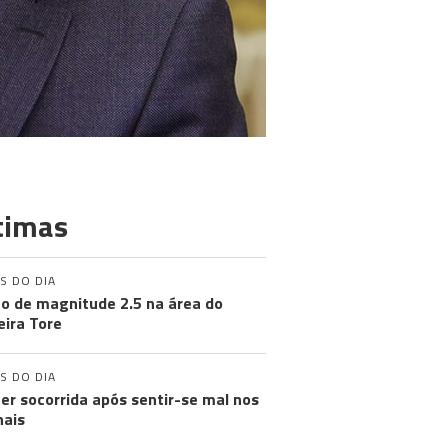
timas
S DO DIA
o de magnitude 2.5 na área do
ira Tore
S DO DIA
er socorrida após sentir-se mal nos
nais