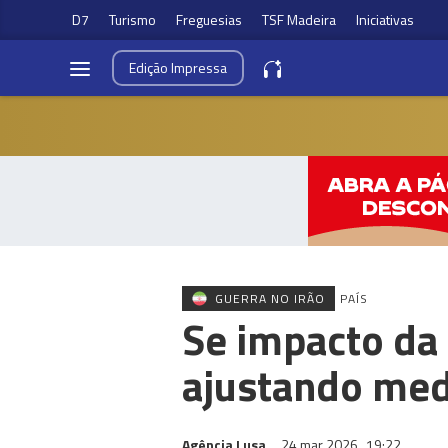
D7
Turismo
Freguesias
TSF Madeira
Iniciativas
Edição
Impressa
GUERRA NO IRÃO
PAÍS
Se impacto da 
ajustando me
Agência Lusa
24 mar 2026
19:22