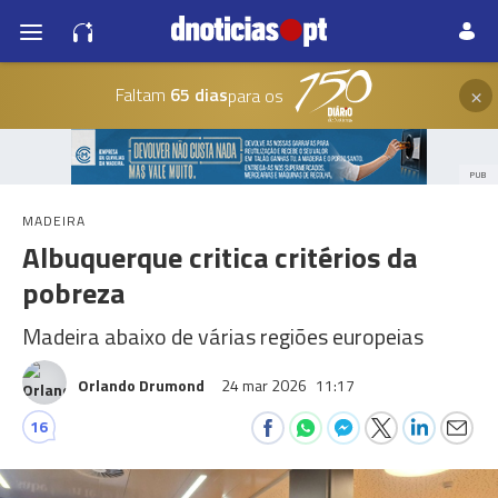
×
Faltam
65 dias
para os
PUB
MADEIRA
Albuquerque critica critérios da
pobreza
Madeira abaixo de várias regiões europeias
Orlando Drumond
24 mar 2026
11:17
16