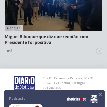
MADEIRA
Miguel Albuquerque diz que reunião com
Presidente foi positiva
11:53
3
Rua Dr. Fernão de Ornelas, 56 - 3º
9054-514 Funchal, Portugal
291 202 300
×
Podcasts
Instale a nossa App