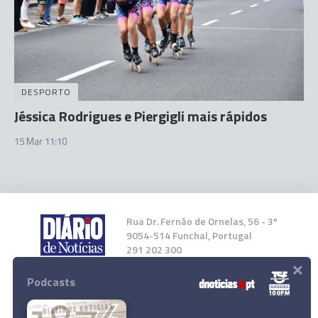
DESPORTO
Jéssica Rodrigues e Piergigli mais rápidos
15 Mar 11:10
Rua Dr. Fernão de Ornelas, 56 - 3º
9054-514 Funchal, Portugal
291 202 300
×
Podcasts
Instale a nossa App