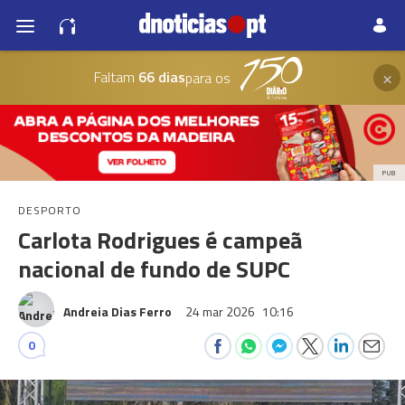
×
Faltam
66 dias
para os
PUB
DESPORTO
Carlota Rodrigues é campeã
nacional de fundo de SUPC
Andreia Dias Ferro
24 mar 2026
10:16
0