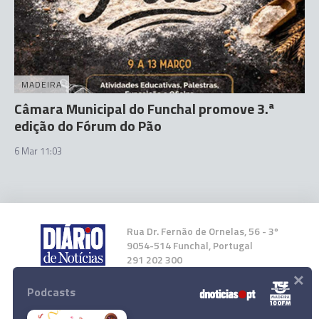
MADEIRA
Câmara Municipal do Funchal promove 3.ª
edição do Fórum do Pão
6 Mar 11:03
Rua Dr. Fernão de Ornelas, 56 - 3º
9054-514 Funchal, Portugal
291 202 300
×
Podcasts
Instale a nossa App