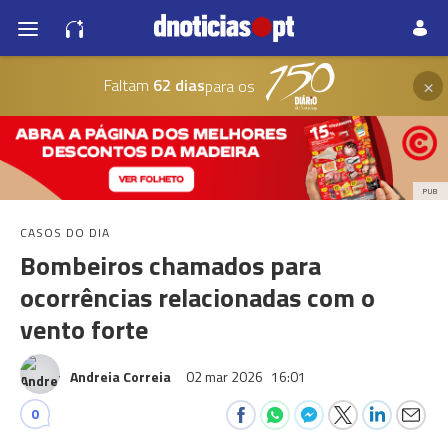
×
Faltam
62 dias
para os
PUB
CASOS DO DIA
Bombeiros chamados para
ocorrências relacionadas com o
vento forte
Andreia Correia
02 mar 2026
16:01
0