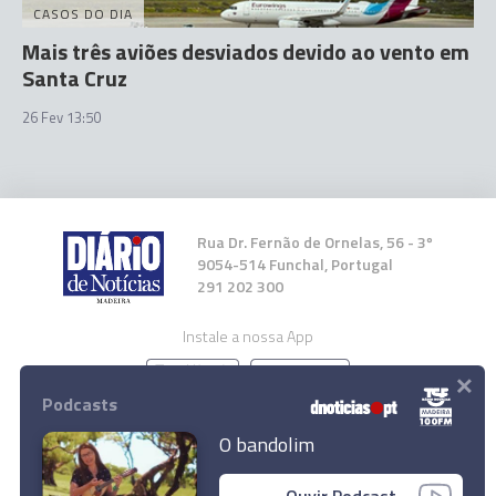
CASOS DO DIA
Mais três aviões desviados devido ao vento em
Santa Cruz
26 Fev 13:50
Rua Dr. Fernão de Ornelas, 56 - 3º
9054-514 Funchal, Portugal
291 202 300
Instale a nossa App
×
Podcasts
O bandolim
© 2026 Empresa Diário de Notícias, Lda.