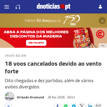
×
Faltam
63 dias
para os
PUB
CASOS DO DIA
18 voos cancelados devido ao vento
forte
Oito chegadas e dez partidas, além de vários
aviões divergidos
Orlando Drumond
26 fev 2026
20:41
0