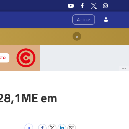
Assinar
×
PUB
 828,1ME em
0