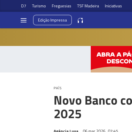
D7
Turismo
Freguesias
TSF Madeira
Iniciativas
Edição
Impressa
PAÍS
Novo Banco co
2025
Agência Lusa
06 mar 2026
07:45