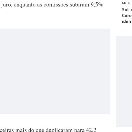
MUN
e juro, enquanto as comissões subiram 9,5%
Sul-
Core
iden
nceiras mais do que duplicaram para 42,2