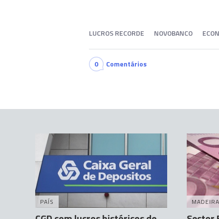
LUCROS RECORDE
NOVOBANCO
ECON
0
Comentários
PAÍS
MADEIR
CGD com lucros históricos de
Sector 