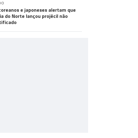
DO
coreanos e japoneses alertam que
ia do Norte lançou projécil não
tificado