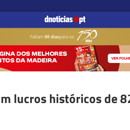
Faltam
66 dias
para os
m lucros históricos de