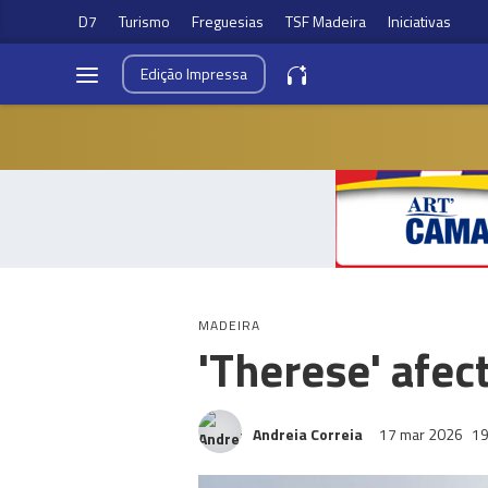
D7
Turismo
Freguesias
TSF Madeira
Iniciativas
Edição
Impressa
MADEIRA
'Therese' afe
Andreia Correia
17 mar 2026
19