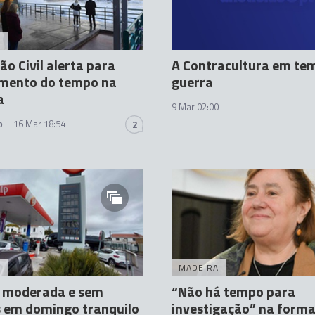
A
ão Civil alerta para
A Contracultura em te
mento do tempo na
guerra
a
9 Mar 02:00
o
16 Mar 18:54
2
A
MADEIRA
a moderada e sem
“Não há tempo para
 em domingo tranquilo
investigação” na form