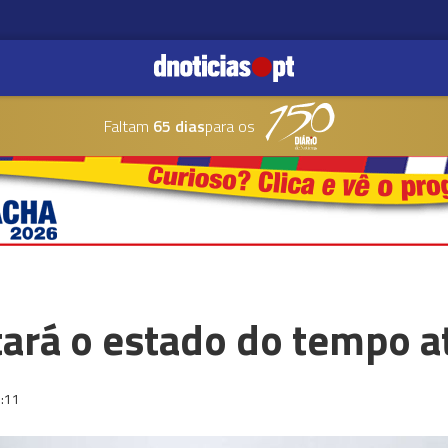
Faltam
65 dias
para os
ctará o estado do tempo 
:11