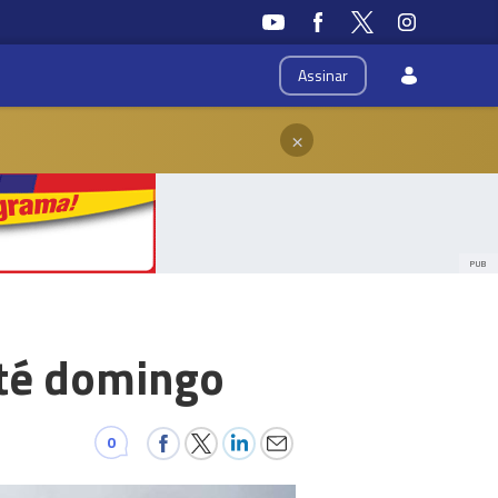
Assinar
×
PUB
até domingo
0