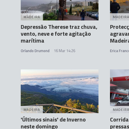
MADEIRA
MADEIR
Depressão Therese traz chuva,
Protecç
vento, neve e forte agitação
agrava
marítima
Madeir
Orlando Drumond
16 Mar 14:26
Erica Franc
MADEIRA
MADEIR
'Últimos sinais' de Inverno
Corrid
neste domingo
pressas