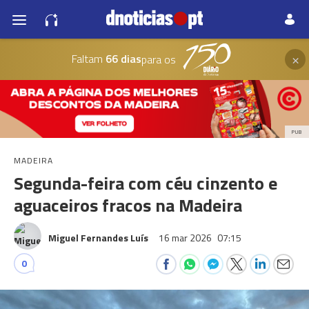
×
Faltam
66 dias
para os
PUB
MADEIRA
Segunda-feira com céu cinzento e
aguaceiros fracos na Madeira
Miguel Fernandes Luís
16 mar 2026
07:15
0