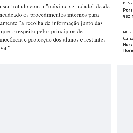
DES
 a ser tratado com a "máxima seriedade" desde
Port
ncadeado os procedimentos internos para
vez 
amente "a recolha de informação junto das
mpre o respeito pelos princípios de
MUN
Cana
inocência e protecção dos alunos e restantes
Herc
va."
flor