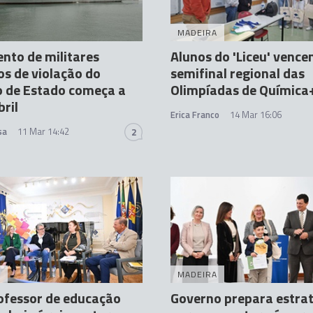
MADEIRA
nto de militares
Alunos do 'Liceu' venc
s de violação do
semifinal regional das
o de Estado começa a
Olimpíadas de Química
bril
Erica Franco
14 Mar 16:06
sa
11 Mar 14:42
2
A
MADEIRA
ofessor de educação
Governo prepara estra