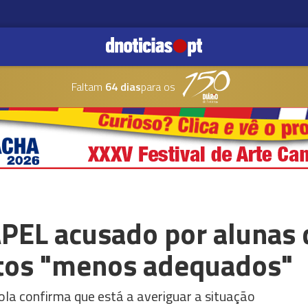
Faltam
64 dias
para os
APEL acusado por alunas 
os "menos adequados"
ola confirma que está a averiguar a situação