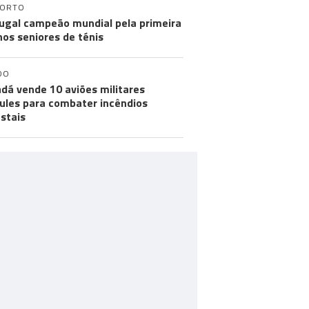
PORTO
ugal campeão mundial pela primeira
nos seniores de ténis
DO
dá vende 10 aviões militares
ules para combater incêndios
estais