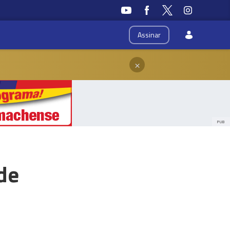
Assinar
×
PUB
de