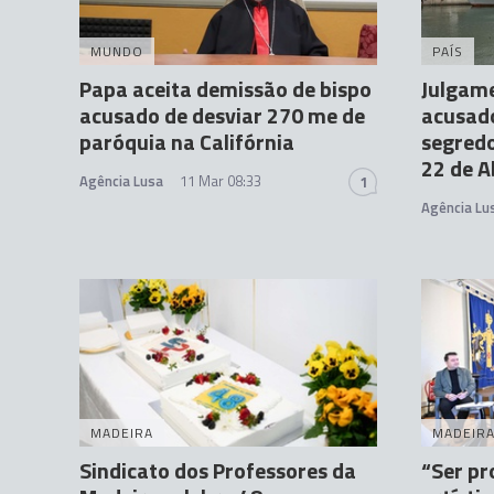
MUNDO
PAÍS
Papa aceita demissão de bispo
Julgame
acusado de desviar 270 me de
acusado
paróquia na Califórnia
segred
22 de A
Agência Lusa
11 Mar 08:33
1
Agência Lu
MADEIRA
MADEIR
Sindicato dos Professores da
“Ser pr