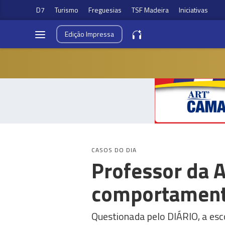
D7
Turismo
Freguesias
TSF Madeira
Iniciativas
Edição
Impressa
CASOS DO DIA
Professor da 
comportament
Questionada pelo DIÁRIO, a esc