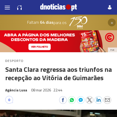
×
Faltam
64 dias
para os
PUB
DESPORTO
Santa Clara regressa aos triunfos na
recepção ao Vitória de Guimarães
Agência Lusa
08 mar 2026
22:44
0