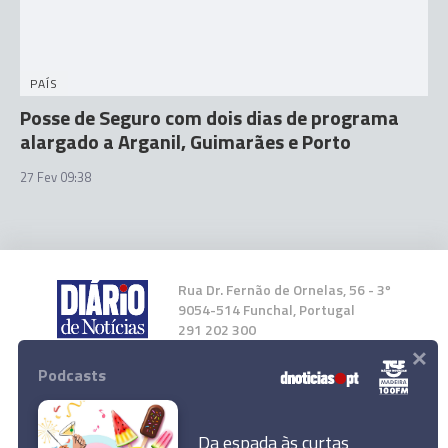
PAÍS
Posse de Seguro com dois dias de programa
alargado a Arganil, Guimarães e Porto
27 Fev 09:38
Rua Dr. Fernão de Ornelas, 56 - 3º
9054-514 Funchal, Portugal
291 202 300
×
Podcasts
Instale a nossa App
Da espada às curtas