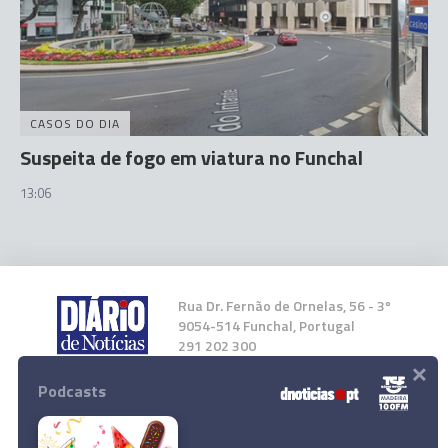
CASOS DO DIA
Suspeita de fogo em viatura no Funchal
13:06
Rua Dr. Fernão de Ornelas, 56 - 3º
9054-514 Funchal, Portugal
291 202 300
×
Podcasts
Instale a nossa App