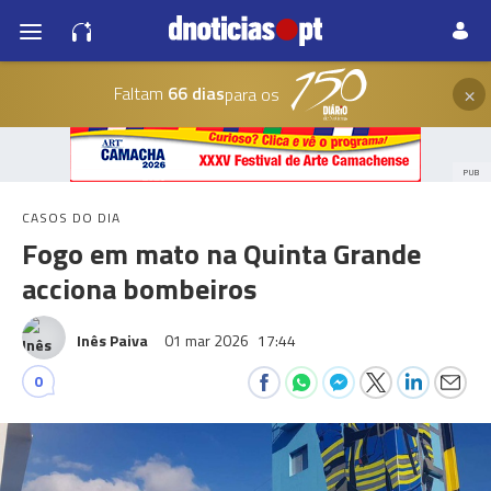
×
Faltam
66 dias
para os
PUB
CASOS DO DIA
Fogo em mato na Quinta Grande
acciona bombeiros
Inês Paiva
01 mar 2026
17:44
0