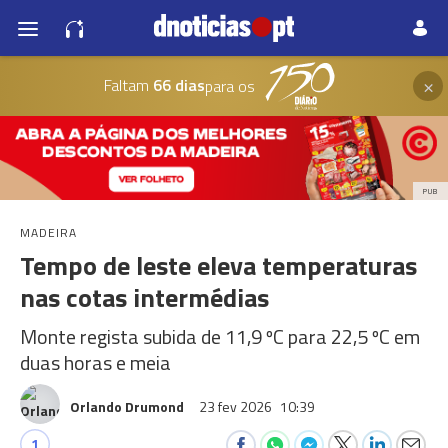
×
Faltam
66 dias
para os
PUB
MADEIRA
Tempo de leste eleva temperaturas
nas cotas intermédias
Monte regista subida de 11,9 ºC para 22,5 ºC em
duas horas e meia
Orlando Drumond
23 fev 2026
10:39
1