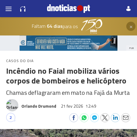
×
Faltam
64 dias
para os
PUB
CASOS DO DIA
Incêndio no Faial mobiliza vários
corpos de bombeiros e helicóptero
Chamas deflagraram em mato na Fajã da Murta
Orlando Drumond
21 fev 2026
12:49
2