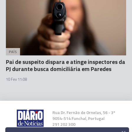
PAÍS
Pai de suspeito dispara e atinge inspectores da
PJ durante busca domiciliária em Paredes
10 Fev 11:08
Rua Dr. Fernão de Ornelas, 56 - 3º
9054-514 Funchal, Portugal
291 202 300
×