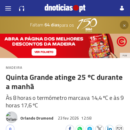
×
Faltam
64 dias
para os
PUB
MADEIRA
Quinta Grande atinge 25 ºC durante
a manhã
Às 8 horas o termómetro marcava 14,4 ºC e às 9
horas 17,6 ºC
Orlando Drumond
23 fev 2026
12:58
0