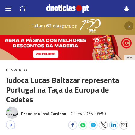
×
Faltam
62 dias
para os
PUB
DESPORTO
Judoca Lucas Baltazar representa
Portugal na Taça da Europa de
Cadetes
Francisco José Cardoso
09 fev 2026
09:50
0