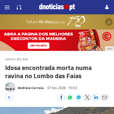
×
Faltam
65 dias
para os
PUB
CASOS DO DIA
Idosa encontrada morta numa
ravina no Lombo das Faias
Andreia Correia
07 fev 2026
15:53
0