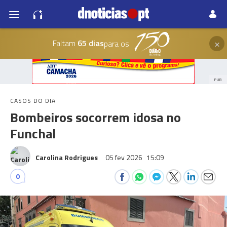
×
Faltam
65 dias
para os
PUB
CASOS DO DIA
Bombeiros socorrem idosa no
Funchal
Carolina Rodrigues
05 fev 2026
15:09
0